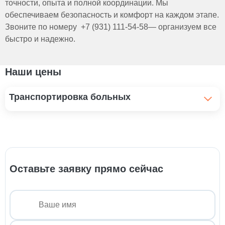
точности, опыта и полной координации. Мы
обеспечиваем безопасность и комфорт на каждом этапе.
Звоните по номеру +7 (931) 111-54-58— организуем все
быстро и надежно.
Наши цены
Транспортировка больных
Перевозка лежачих больных
от 3 000 ₽
Перевозка больных реанимобилем
от 6 000 ₽
Оставьте заявку прямо сейчас
Перевозка больного из больницы домой
от 2 800 ₽
Перевозка инвалидов